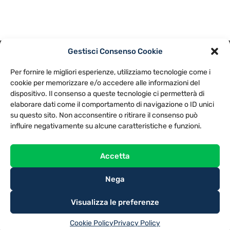
Gestisci Consenso Cookie
PRIVACY POLICY
COOKIE POLICY
Per fornire le migliori esperienze, utilizziamo tecnologie come i
NOTE LEGALI
CONTATTACI
PREFERENZE
cookie per memorizzare e/o accedere alle informazioni del
dispositivo. Il consenso a queste tecnologie ci permetterà di
elaborare dati come il comportamento di navigazione o ID unici
TV LIBERA S.P.A.
Via Monteleonese 95/21 – 51100 Pistoia (PT)
su questo sito. Non acconsentire o ritirare il consenso può
Tel. 0573.9136 / Fax 0573.913615
influire negativamente su alcune caratteristiche e funzioni.
Accetta
Nega
Visualizza le preferenze
Cookie Policy
Privacy Policy