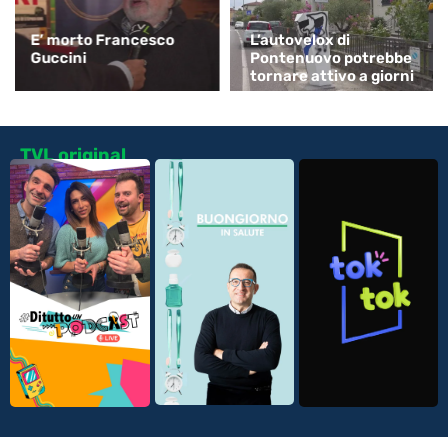
E’ morto Francesco
L’autovelox di
Guccini
Pontenuovo potrebbe
tornare attivo a giorni
TVL original