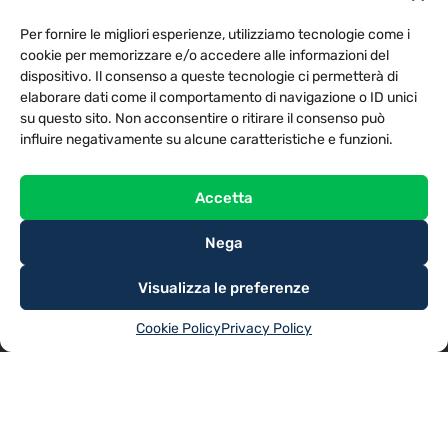
PRIVACY POLICY
COOKIE POLICY
Per fornire le migliori esperienze, utilizziamo tecnologie come i
NOTE LEGALI
CONTATTACI
PREFERENZE
cookie per memorizzare e/o accedere alle informazioni del
dispositivo. Il consenso a queste tecnologie ci permetterà di
elaborare dati come il comportamento di navigazione o ID unici
TV LIBERA S.P.A.
Via Monteleonese 95/21 – 51100 Pistoia (PT)
su questo sito. Non acconsentire o ritirare il consenso può
Tel. 0573.9136 / Fax 0573.913615
influire negativamente su alcune caratteristiche e funzioni.
Accetta
Nega
Visualizza le preferenze
Cookie Policy
Privacy Policy
@2025
TV LIBERA S.P.A.
– Tutti i diritti riservati. Powered by
Rubidia