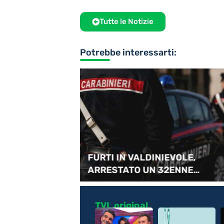
Tutte le Notizie
Potrebbe interessarti:
te nuove
FURTI IN VALDINIEVOLE,
i positive
ARRESTATO UN 32ENNE
NIGERIANO
TVL original