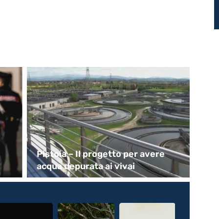
Pistoia – Il progetto per avere
Pa
acqua depurata ai vivai
sto
si