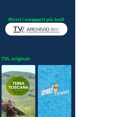
Rivivi i momenti più belli
con
TVL original: