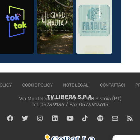
OLICY
COOKIE POLICY
NOTE LEGALI
CONTATTACI
P
TV LIBERA S.P.A.
Via Monteleonese 95/21 – 51100 Pistoia (PT)
Tel. 0573.9136 / Fax 0573.913615