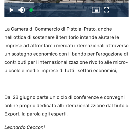
il
Caricato
:
Play
Disattiva
Picture-
Schermo
4.45%
l’audio
in-
intero
Picture
La Camera di Commercio di Pistoia-Prato, anche
video
nell'ottica di sostenere il territorio intende aiutare le
imprese ad affrontare i mercati internazionali attraverso
un sostegno economico con il bando per l'erogazione di
contributi per l'internazionalizzazione rivolto alle micro-
piccole e medie imprese di tutti i settori economici, .
Dal 28 giugno parte un ciclo di conferenze e convegni
online proprio dedicato all'interazionalizzione dal tiutolo
Export, la parola agli esperti.
Leonardo Cecconi