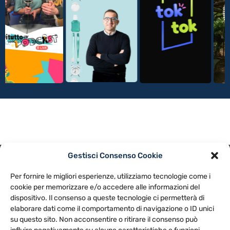
Gestisci Consenso Cookie
PRIVACY POLICY
COOKIE POLICY
Per fornire le migliori esperienze, utilizziamo tecnologie come i
NOTE LEGALI
CONTATTACI
PREFERENZE
cookie per memorizzare e/o accedere alle informazioni del
dispositivo. Il consenso a queste tecnologie ci permetterà di
elaborare dati come il comportamento di navigazione o ID unici
TV LIBERA S.P.A.
Via Monteleonese 95/21 – 51100 Pistoia (PT)
su questo sito. Non acconsentire o ritirare il consenso può
Tel. 0573.9136 / Fax 0573.913615