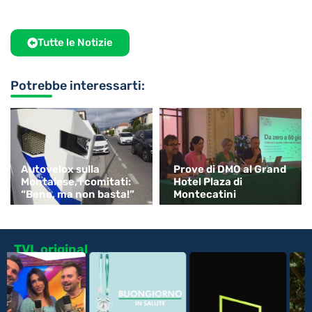
Tutte le Notizie
Potrebbe interessarti:
Autovelox sulla
Prove di DMO al Grand
Montalese, i comitati:
Hotel Plaza di
“Bene, ma non basta!”
Montecatini
TVL original