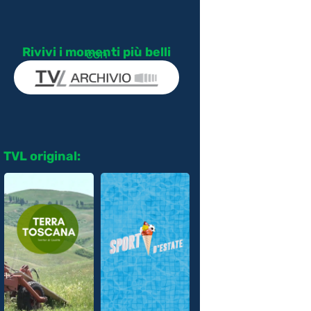
Rivivi i momenti più belli
con
TVL original: