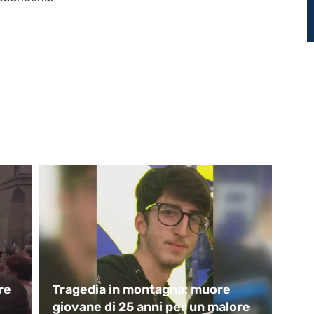
re
Tragedia in montagna: muore
Qua
giovane di 25 anni per un malore
co