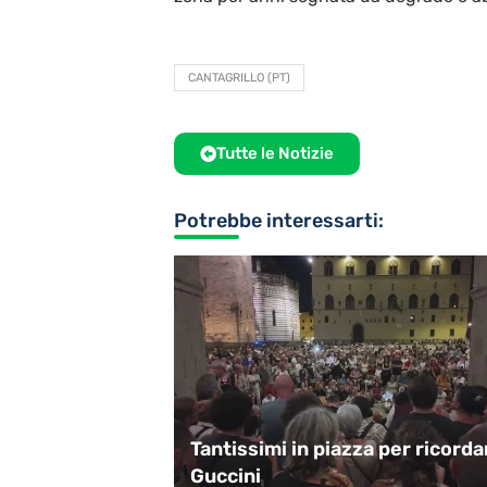
CANTAGRILLO (PT)
Tutte le Notizie
Potrebbe interessarti:
: “Sconti sul
Tantissimi in piazza per ricorda
bblico”
Guccini