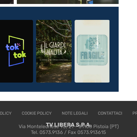
OLICY
COOKIE POLICY
NOTE LEGALI
CONTATTACI
P
TV LIBERA S.P.A.
Via Monteleonese 95/21 – 51100 Pistoia (PT)
Tel. 0573.9136 / Fax 0573.913615