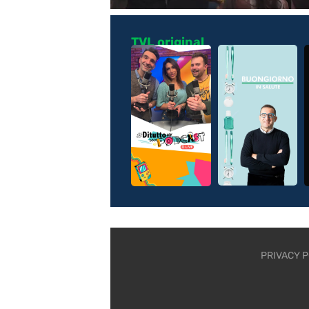
TVL original
PRIVACY P