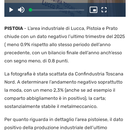
il
Caricato
:
Play
Disattiva
Picture-
Schermo
2.83%
l’audio
in-
intero
Picture
PISTOIA
-
L’area industriale di Lucca, Pistoia e Prato
video
chiude con un dato negativo l’ultimo trimestre del 2025
( meno 0.9% rispetto allo stesso periodo dell’anno
precedente, con un bilancio finale dell’anno anch’esso
con segno meno, di 0.8 punti.
La fotografia è stata scattata da Confindustria Toscana
Nord. A determinare l’andamento negativo soprattutto
la moda, con un meno 2,3% (anche se ad esempio il
comparto abbigliamento è in positivo), la carta;
sostanzialmente stabile il metalmeccanico.
Per quanto riguarda in dettaglio l’area pistoiese, il dato
positivo della produzione industriale dell’ultimo