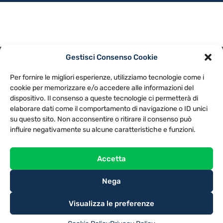
Gestisci Consenso Cookie
PRIVACY POLICY
COOKIE POLICY
Per fornire le migliori esperienze, utilizziamo tecnologie come i
NOTE LEGALI
CONTATTACI
PREFERENZE
cookie per memorizzare e/o accedere alle informazioni del
dispositivo. Il consenso a queste tecnologie ci permetterà di
elaborare dati come il comportamento di navigazione o ID unici
TV LIBERA S.P.A.
Via Monteleonese 95/21 – 51100 Pistoia (PT)
su questo sito. Non acconsentire o ritirare il consenso può
Tel. 0573.9136 / Fax 0573.913615
influire negativamente su alcune caratteristiche e funzioni.
Accetta
Nega
Visualizza le preferenze