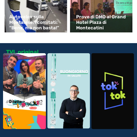
Autovelox sulla
Prove di DMO al Grand
Montalese, i comitati:
Hotel Plaza di
“Bene, ma non basta!”
Montecatini
TVL original