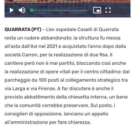
il
Caricato
:
Play
Disattiva
Picture-
Schermo
2.84%
l’audio
in-
intero
Picture
QUARRATA (PT)
-
L’ex ospedale Caselli di Quarrata
video
resta un rudere abbandonato: la struttura fu messa
all’asta dall’Asl nel 2021 e acquistato l’anno dopo dalla
società Carron, per la realizzazione di due Rsa. Il
cantiere però non è mai partito, bloccando così anche
la realizzazione di opere vitali per il centro cittadino: dal
parcheggio da 100 posti al collegamento strategico tra
via Larga e via Firenze. A far discutere è anche il
previsto abbattimento della chiesetta interna, un bene
che la comunità vorrebbe preservare. Sul posto, i
consiglieri di opposizione, lanciano un appello
all’amministrazione per fare chiarezza.