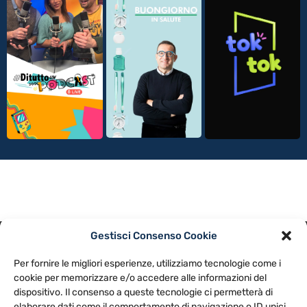
Gestisci Consenso Cookie
PRIVACY POLICY
COOKIE POLICY
Per fornire le migliori esperienze, utilizziamo tecnologie come i
NOTE LEGALI
CONTATTACI
PREFERENZE
cookie per memorizzare e/o accedere alle informazioni del
dispositivo. Il consenso a queste tecnologie ci permetterà di
elaborare dati come il comportamento di navigazione o ID unici