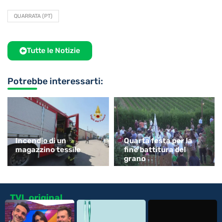
QUARRATA (PT)
Tutte le Notizie
Potrebbe interessarti:
Incendio di un
Quarta festa per la
magazzino tessile
fine battitura del
grano
TVL original