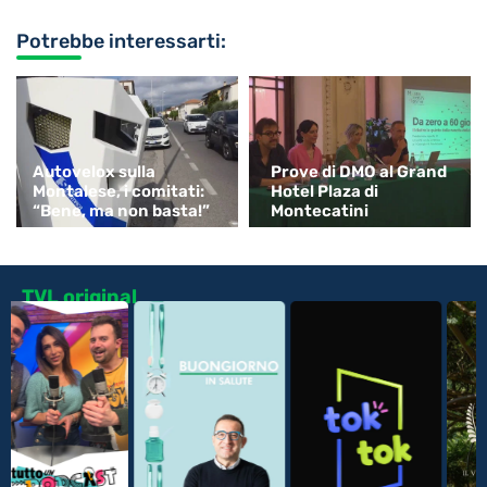
Potrebbe interessarti:
Autovelox sulla
Prove di DMO al Grand
Montalese, i comitati:
Hotel Plaza di
“Bene, ma non basta!”
Montecatini
TVL original