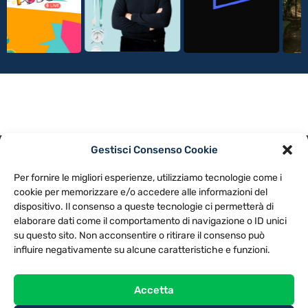
Gestisci Consenso Cookie
PRIVACY POLICY
COOKIE POLICY
Per fornire le migliori esperienze, utilizziamo tecnologie come i
NOTE LEGALI
CONTATTACI
PREFERENZE
cookie per memorizzare e/o accedere alle informazioni del
dispositivo. Il consenso a queste tecnologie ci permetterà di
elaborare dati come il comportamento di navigazione o ID unici
TV LIBERA S.P.A.
Via Monteleonese 95/21 – 51100 Pistoia (PT)
su questo sito. Non acconsentire o ritirare il consenso può
Tel. 0573.9136 / Fax 0573.913615
influire negativamente su alcune caratteristiche e funzioni.
Accetta