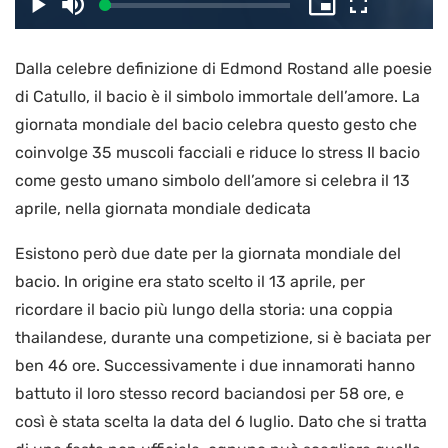
il
Caricato
:
Play
Disattiva
Picture-
Schermo
3.24%
l’audio
in-
intero
Picture
Dalla celebre definizione di Edmond Rostand alle poesie
video
di Catullo, il bacio è il simbolo immortale dell’amore. La
giornata mondiale del bacio celebra questo gesto che
coinvolge 35 muscoli facciali e riduce lo stress Il bacio
come gesto umano simbolo dell’amore si celebra il 13
aprile, nella giornata mondiale dedicata
Esistono però due date per la giornata mondiale del
bacio. In origine era stato scelto il 13 aprile, per
ricordare il bacio più lungo della storia: una coppia
thailandese, durante una competizione, si è baciata per
ben 46 ore. Successivamente i due innamorati hanno
battuto il loro stesso record baciandosi per 58 ore, e
così è stata scelta la data del 6 luglio. Dato che si tratta