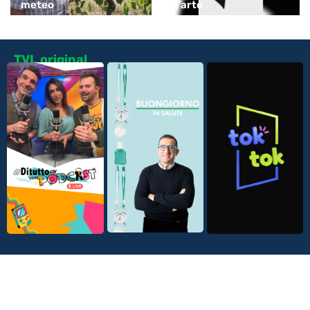
meteo
d’arte
TVL original