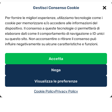
Gestisci Consenso Cookie
PRIVACY POLICY
COOKIE POLICY
Per fornire le migliori esperienze, utilizziamo tecnologie come i
NOTE LEGALI
CONTATTACI
PREFERENZE
cookie per memorizzare e/o accedere alle informazioni del
dispositivo. Il consenso a queste tecnologie ci permetterà di
elaborare dati come il comportamento di navigazione o ID unici
TV LIBERA S.P.A.
Via Monteleonese 95/21 – 51100 Pistoia (PT)
su questo sito. Non acconsentire o ritirare il consenso può
Tel. 0573.9136 / Fax 0573.913615
influire negativamente su alcune caratteristiche e funzioni.
Accetta
Nega
Visualizza le preferenze
Cookie Policy
Privacy Policy