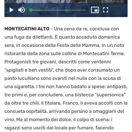
il
Caricato
:
Play
Disattiva
Picture-
Schermo
3.05%
l’audio
in-
intero
Picture
MONTECATINI ALTO
-
Una cena da re, conclusa con
video
una fuga da dilettanti. È quanto accaduto domenica
sera, in occasione della Festa della Mamma, in un noto
ristorante della zona sulle colline di Montecatini Terme.
Protagonisti tre giovani, descritti come ventenni
“spigliati e ben vestiti”, che dopo aver consumato un
pasto luculliano sono svaniti nel nulla con la scusa di
una sigaretta. I tre non hanno badato a spese: antipasti,
tre primi e, per concludere, una bistecca “supersonica”
da oltre tre chili. Il titolare, Franco, li aveva accolti con la
consueta ospitalità, arrivando persino a omaggiarli del
vino. Ma al momento del dolce, il colpo di scena: i
ragazzi sono usciti dal locale per fumare, facendo