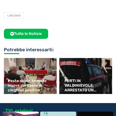
LARCIANO
Tutte le Notizie
Potrebbe interessarti:
Peste suina, trovate
FURTI IN
nuove carcasse di
VALDINIEVOLE,
cinghiali positive
ARRESTATO UN
32ENNE NIGERIANO
TVL original