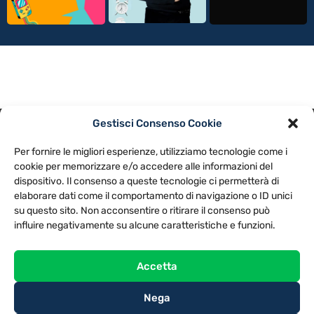
Gestisci Consenso Cookie
PRIVACY POLICY
COOKIE POLICY
Per fornire le migliori esperienze, utilizziamo tecnologie come i
NOTE LEGALI
CONTATTACI
PREFERENZE
cookie per memorizzare e/o accedere alle informazioni del
dispositivo. Il consenso a queste tecnologie ci permetterà di
elaborare dati come il comportamento di navigazione o ID unici
TV LIBERA S.P.A.
Via Monteleonese 95/21 – 51100 Pistoia (PT)
su questo sito. Non acconsentire o ritirare il consenso può
Tel. 0573.9136 / Fax 0573.913615
influire negativamente su alcune caratteristiche e funzioni.
Accetta
Nega