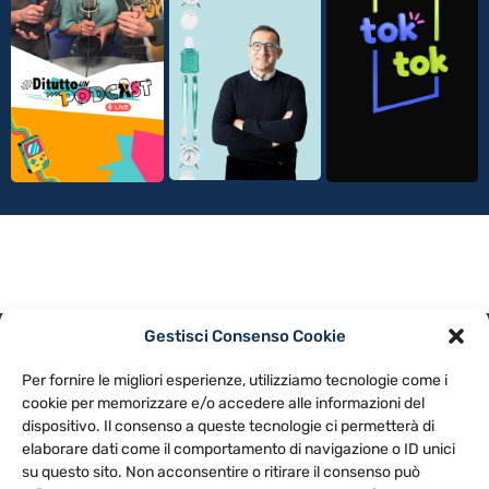
Gestisci Consenso Cookie
PRIVACY POLICY
COOKIE POLICY
Per fornire le migliori esperienze, utilizziamo tecnologie come i
NOTE LEGALI
CONTATTACI
PREFERENZE
cookie per memorizzare e/o accedere alle informazioni del
dispositivo. Il consenso a queste tecnologie ci permetterà di
elaborare dati come il comportamento di navigazione o ID unici
TV LIBERA S.P.A.
Via Monteleonese 95/21 – 51100 Pistoia (PT)
su questo sito. Non acconsentire o ritirare il consenso può
Tel. 0573.9136 / Fax 0573.913615