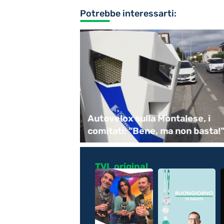
Potrebbe interessarti:
rdare Guccini,
Autovelox sulla Montalese, i
ecchi
comitati: “Bene, ma non basta!
TVL original