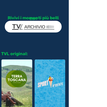
Rivivi i momenti più belli
con
TVL original: