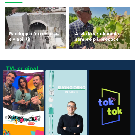
Raddoppio ferroviario
Al via la vendemmia…
e viabilità
sempre più precoce
TVL original