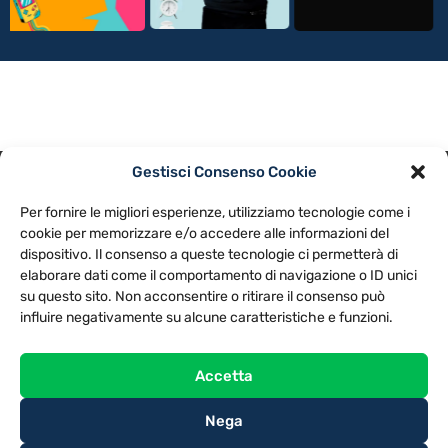
Gestisci Consenso Cookie
PRIVACY POLICY
COOKIE POLICY
Per fornire le migliori esperienze, utilizziamo tecnologie come i
NOTE LEGALI
CONTATTACI
PREFERENZE
cookie per memorizzare e/o accedere alle informazioni del
dispositivo. Il consenso a queste tecnologie ci permetterà di
elaborare dati come il comportamento di navigazione o ID unici
TV LIBERA S.P.A.
Via Monteleonese 95/21 – 51100 Pistoia (PT)
su questo sito. Non acconsentire o ritirare il consenso può
Tel. 0573.9136 / Fax 0573.913615
influire negativamente su alcune caratteristiche e funzioni.
Accetta
Nega