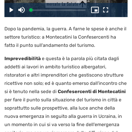
il
Caricato
:
Play
Disattiva
Picture-
Schermo
3.13%
l’audio
in-
intero
Picture
Dopo la pandemia, la guerra. A farne le spese è anche il
video
settore turistico: a Montecatini la Confesercenti ha
fatto il punto sull'andamento del turismo.
Imprevedibilità
e questa è la parola più citata dagli
addetti ai lavori in ambito turistico albergatori,
ristoratori e altri imprenditori che gestiscono strutture
ricettive non solo; ed è quanto emerso dall'incontro che
si è tenuto nella sede di
Confesercenti di Montecatini
per fare il punto sulla situazione del turismo in città e
soprattutto sulle prospettive, alla luce anche della
nuova emergenza in seguito alla guerra in Ucraina, in
un momento in cui si va verso la fine dell'emergenza