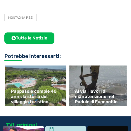
MONTAGNA P.SE
Tutte le Notizie
Potrebbe interessarti:
Pappasole compie 40
Al via i lavori di
anni: la storia del
manutenzione nel
villaggio turistico
Padule di Fucecchio
simbolo delle
vacanze...
TVL original