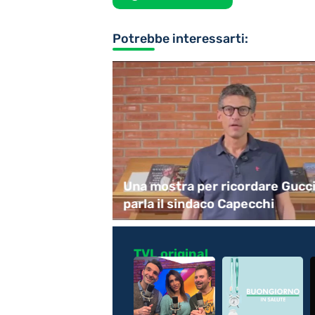
Potrebbe interessarti:
tina:
Una mostra per ricordare Gucci
erati
parla il sindaco Capecchi
TVL original