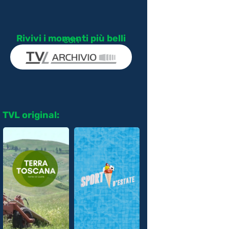
Rivivi i momenti più belli
con
TVL original: