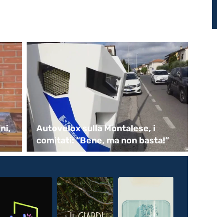
ni,
Autovelox sulla Montalese, i
Pr
comitati: “Bene, ma non basta!”
di