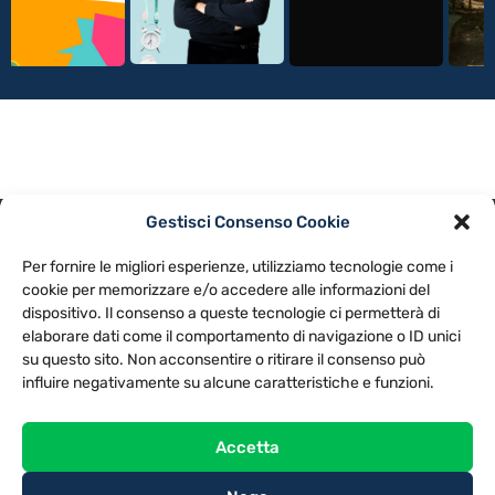
Gestisci Consenso Cookie
PRIVACY POLICY
COOKIE POLICY
Per fornire le migliori esperienze, utilizziamo tecnologie come i
NOTE LEGALI
CONTATTACI
PREFERENZE
cookie per memorizzare e/o accedere alle informazioni del
dispositivo. Il consenso a queste tecnologie ci permetterà di
elaborare dati come il comportamento di navigazione o ID unici
TV LIBERA S.P.A.
Via Monteleonese 95/21 – 51100 Pistoia (PT)
su questo sito. Non acconsentire o ritirare il consenso può
Tel. 0573.9136 / Fax 0573.913615
influire negativamente su alcune caratteristiche e funzioni.
Accetta