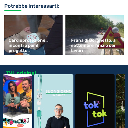
Potrebbe interessarti:
Cardioprotezione…
Frana di Borghetto, a
incontro per il
settembre l’inizio dei
progetto
lavori
“ChiAmaLaVita”
TVL original