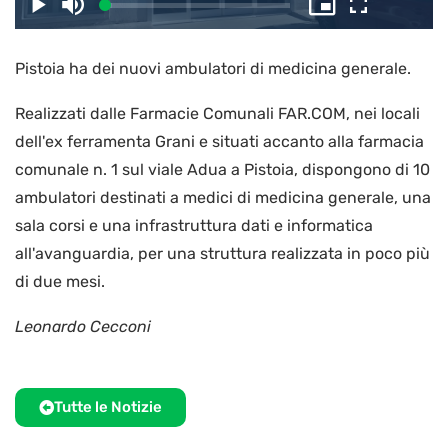
il
Caricato
:
Play
Disattiva
Picture-
Schermo
3.59%
l’audio
in-
intero
Picture
Pistoia ha dei nuovi ambulatori di medicina generale.
video
Realizzati dalle Farmacie Comunali FAR.COM, nei locali
dell'ex ferramenta Grani e situati accanto alla farmacia
comunale n. 1 sul viale Adua a Pistoia, dispongono di 10
ambulatori destinati a medici di medicina generale, una
sala corsi e una infrastruttura dati e informatica
all'avanguardia, per una struttura realizzata in poco più
di due mesi.
Leonardo Cecconi
Tutte le Notizie