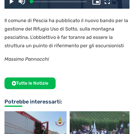
il
Caricato
:
Play
Disattiva
Picture-
Schermo
3.20%
l’audio
in-
intero
Picture
Il comune di Pescia ha pubblicato il nuovo bando per la
video
gestione del Rifugio Uso di Sotto, sulla montagna
pesciatina. L'obbiettivo è far toranre ad essere la
struttura un puinto di riferimento per gli escursionisti
Massimo Pannocchi
Tutte le Notizie
Potrebbe interessarti: