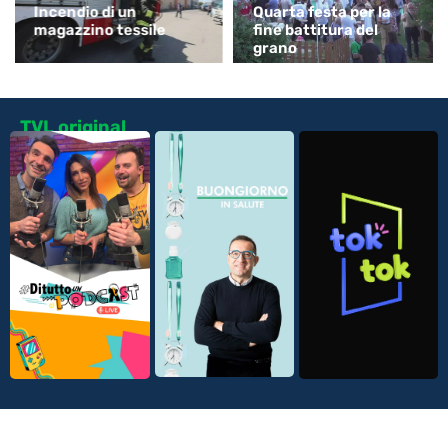
Incendio di un
Quarta festa per la
magazzino tessile
fine battitura del
grano
TVL original