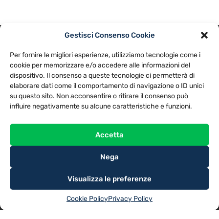
Gestisci Consenso Cookie
PRIVACY POLICY
COOKIE POLICY
Per fornire le migliori esperienze, utilizziamo tecnologie come i
NOTE LEGALI
CONTATTACI
PREFERENZE
cookie per memorizzare e/o accedere alle informazioni del
dispositivo. Il consenso a queste tecnologie ci permetterà di
elaborare dati come il comportamento di navigazione o ID unici
TV LIBERA S.P.A.
Via Monteleonese 95/21 – 51100 Pistoia (PT)
su questo sito. Non acconsentire o ritirare il consenso può
Tel. 0573.9136 / Fax 0573.913615
influire negativamente su alcune caratteristiche e funzioni.
Accetta
Nega
Visualizza le preferenze
Cookie Policy
Privacy Policy