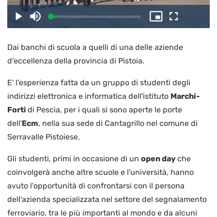
il
Caricato
:
Play
Disattiva
Picture-
Schermo
3.23%
l’audio
in-
intero
Picture
Dai banchi di scuola a quelli di una delle aziende
video
d'eccellenza della provincia di Pistoia.
E' l'esperienza fatta da un gruppo di studenti degli
indirizzi elettronica e informatica dell'istituto
Marchi-
Forti
di Pescia, per i quali si sono aperte le porte
dell'
Ecm
, nella sua sede di Cantagrillo nel comune di
Serravalle Pistoiese.
Gli studenti, primi in occasione di un
open day
che
coinvolgerà anche altre scuole e l'università, hanno
avuto l'opportunità di confrontarsi con il persona
dell'azienda specializzata nel settore del segnalamento
ferroviario, tra le più importanti al mondo e da alcuni