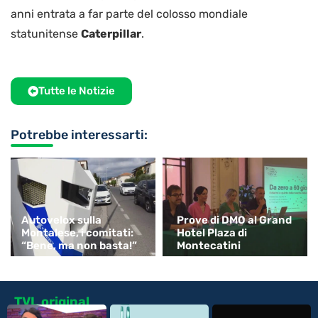
anni entrata a far parte del colosso mondiale
statunitense
Caterpillar
.
Tutte le Notizie
Potrebbe interessarti:
Autovelox sulla
Prove di DMO al Grand
Montalese, i comitati:
Hotel Plaza di
“Bene, ma non basta!”
Montecatini
TVL original