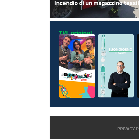
ocattoli
Incendio di un magazzino tessi
TVL original
PRIVACY P