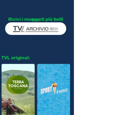
Rivivi i momenti più belli
con
TVL original: