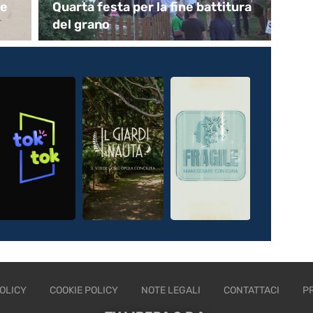
le
Quarta festa per la fine battitura
In
del grano
So
OLICY
COOKIE POLICY
NOTE LEGALI
CONTATTACI
P