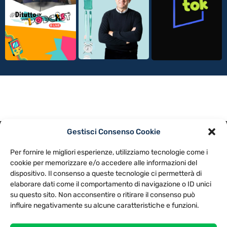
Gestisci Consenso Cookie
PRIVACY POLICY
COOKIE POLICY
Per fornire le migliori esperienze, utilizziamo tecnologie come i
NOTE LEGALI
CONTATTACI
PREFERENZE
cookie per memorizzare e/o accedere alle informazioni del
dispositivo. Il consenso a queste tecnologie ci permetterà di
elaborare dati come il comportamento di navigazione o ID unici
TV LIBERA S.P.A.
Via Monteleonese 95/21 – 51100 Pistoia (PT)
su questo sito. Non acconsentire o ritirare il consenso può
Tel. 0573.9136 / Fax 0573.913615
influire negativamente su alcune caratteristiche e funzioni.