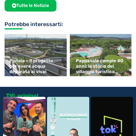
Tutte le Notizie
Potrebbe interessarti:
Pistoia – Il progetto
Pappasole compie 40
per avere acqua
anni: la storia del
depurata ai vivai
villaggio turistico
simbolo delle
vacanze...
TVL original