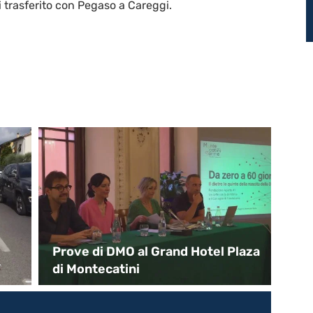
poi trasferito con Pegaso a Careggi.
Prove di DMO al Grand Hotel Plaza
Pa
”
di Montecatini
di