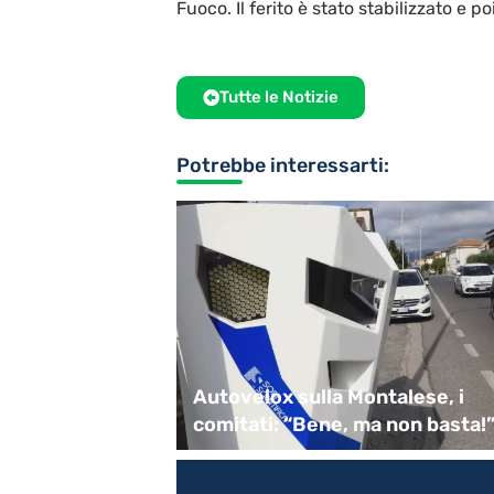
Fuoco. Il ferito è stato stabilizzato e 
Tutte le Notizie
Potrebbe interessarti:
rdare Guccini,
Autovelox sulla Montalese, i
ecchi
comitati: “Bene, ma non basta!