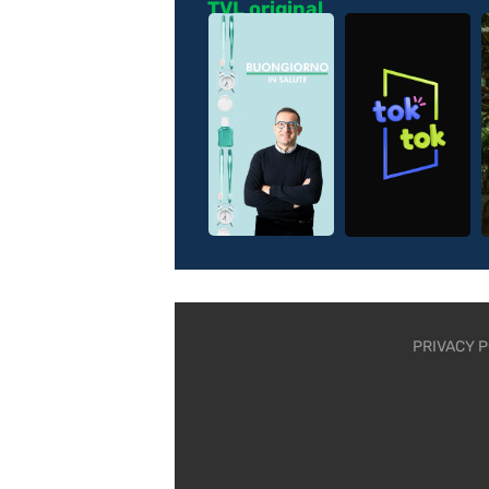
TVL original
PRIVACY P