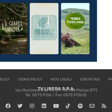
OLICY
COOKIE POLICY
NOTE LEGALI
CONTATTACI
P
TV LIBERA S.P.A.
Via Monteleonese 95/21 – 51100 Pistoia (PT)
Tel. 0573.9136 / Fax 0573.913615