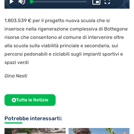
il
Caricato
:
Play
Disattiva
Picture-
Schermo
3.27%
l’audio
in-
intero
Picture
1.803.539 € per il progetto nuova scuola che si
video
inserisce nella rigenerazione complessiva di Bottegone
risorse che consentono al comune di intervenire oltre
alla scuola sulla viabilità princiale e secondaria, sui
percorsi pedonabili e ciclabili sugli impianti sportivi e
spazi verdi
Gina Nesti
Tutte le Notizie
Potrebbe interessarti: