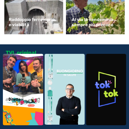
Raddoppio ferroviario
Al via la vendemmia…
e viabilità
sempre più precoce
TVL original