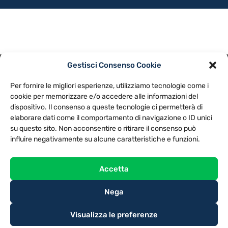
Gestisci Consenso Cookie
PRIVACY POLICY
COOKIE POLICY
Per fornire le migliori esperienze, utilizziamo tecnologie come i
NOTE LEGALI
CONTATTACI
PREFERENZE
cookie per memorizzare e/o accedere alle informazioni del
dispositivo. Il consenso a queste tecnologie ci permetterà di
elaborare dati come il comportamento di navigazione o ID unici
TV LIBERA S.P.A.
Via Monteleonese 95/21 – 51100 Pistoia (PT)
su questo sito. Non acconsentire o ritirare il consenso può
Tel. 0573.9136 / Fax 0573.913615
influire negativamente su alcune caratteristiche e funzioni.
Accetta
Nega
Visualizza le preferenze