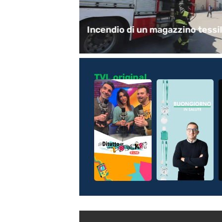
ocattoli
Incendio di un magazzino tessi
TVL original