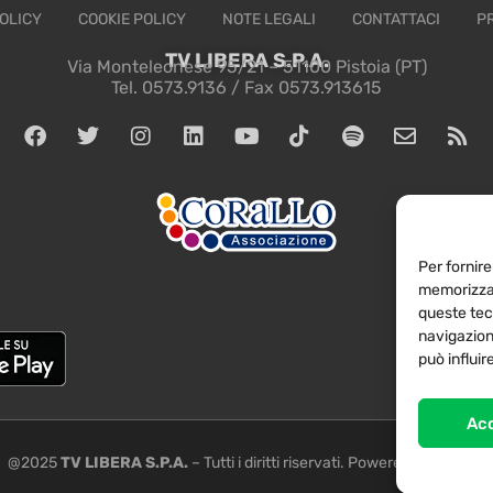
OLICY
COOKIE POLICY
NOTE LEGALI
CONTATTACI
P
TV LIBERA S.P.A.
Via Monteleonese 95/21 – 51100 Pistoia (PT)
Tel. 0573.9136 / Fax 0573.913615
Per fornire
memorizzar
queste tec
navigazione
può influi
Ac
@2025
TV LIBERA S.P.A.
– Tutti i diritti riservati. Powered by
Rubidia