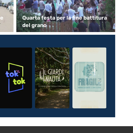
le
Quarta festa per la fine battitura
In
del grano
So