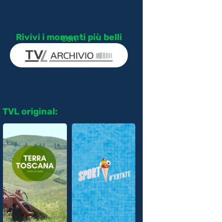
Rivivi i momenti più belli
con
TVL original: