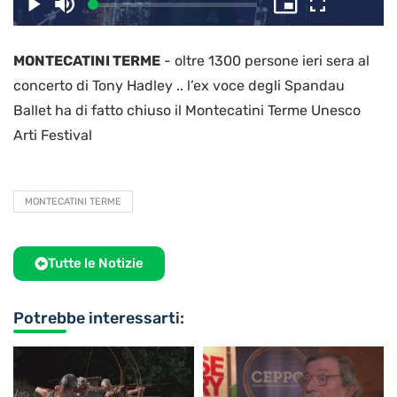
il
Caricato
:
Play
Disattiva
Picture-
Schermo
2.60%
l’audio
in-
intero
Picture
MONTECATINI TERME
-
oltre 1300 persone ieri sera al
video
concerto di Tony Hadley .. l’ex voce degli Spandau
Ballet ha di fatto chiuso il Montecatini Terme Unesco
Arti Festival
MONTECATINI TERME
Tutte le Notizie
Potrebbe interessarti: