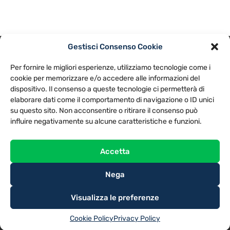
Gestisci Consenso Cookie
PRIVACY POLICY
COOKIE POLICY
Per fornire le migliori esperienze, utilizziamo tecnologie come i
NOTE LEGALI
CONTATTACI
PREFERENZE
cookie per memorizzare e/o accedere alle informazioni del
dispositivo. Il consenso a queste tecnologie ci permetterà di
elaborare dati come il comportamento di navigazione o ID unici
TV LIBERA S.P.A.
Via Monteleonese 95/21 – 51100 Pistoia (PT)
su questo sito. Non acconsentire o ritirare il consenso può
Tel. 0573.9136 / Fax 0573.913615
influire negativamente su alcune caratteristiche e funzioni.
Accetta
Nega
Visualizza le preferenze
Cookie Policy
Privacy Policy