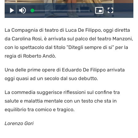
il
Caricato
:
Play
Disattiva
Picture-
Schermo
3.04%
l’audio
in-
intero
Picture
La Compagnia di teatro di Luca De Filippo, oggi diretta
video
da Carolina Rosi, è arrivata sul palco del teatro Manzoni,
con lo spettacolo dal titolo ”Ditegli sempre di si” per la
regia di Roberto Andò.
Una delle prime opere di Eduardo De Filippo arrivata
oggi quasi ad un secolo dal suo debutto.
La commedia suggerisce riflessioni sul confine tra
salute e malattia mentale con un testo che sta in
equilibrio tra comico e tragico.
Lorenzo Gori