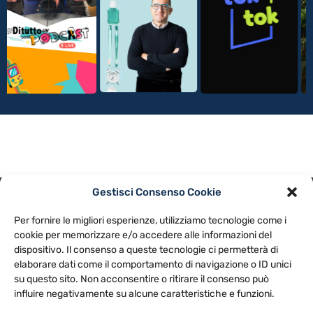
Gestisci Consenso Cookie
PRIVACY POLICY
COOKIE POLICY
Per fornire le migliori esperienze, utilizziamo tecnologie come i
NOTE LEGALI
CONTATTACI
PREFERENZE
cookie per memorizzare e/o accedere alle informazioni del
dispositivo. Il consenso a queste tecnologie ci permetterà di
elaborare dati come il comportamento di navigazione o ID unici
TV LIBERA S.P.A.
Via Monteleonese 95/21 – 51100 Pistoia (PT)
su questo sito. Non acconsentire o ritirare il consenso può
Tel. 0573.9136 / Fax 0573.913615
influire negativamente su alcune caratteristiche e funzioni.