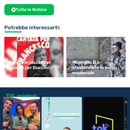
Tutte le Notizie
Potrebbe interessarti:
Serata in piazza del
Momigno si è
Duomo per Guccini
trasformato in borgo
medievale
TVL original