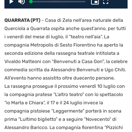
il
Caricato
:
Play
Disattiva
Picture-
Schermo
3.10%
l’audio
in-
intero
Picture
QUARRATA (PT)
-
Casa di Zela nell’area naturale della
video
Querciola a Quarrata ospita anche quest’anno, per tutti
i venerdì del mese di luglio, il “teatro nell’aia”. La
compagnia Metropolis di Sesto Fiorentino ha aperto la
seconda edizione della rassegna teatrale intitolata a
Vivaldo Matteoni con “Benvenuti a Casa Gori”, la celebre
commedia scritta da Alessandro Benvenuti e Ugo Chiti.
All’evento hanno assistito oltre duecento persone.
La rassegna prosegue il prossimo venerdì 10 luglio con
la compagnia pratese “L’altro teatro” con lo spettacolo
“io Marta e Chiara”, il 17 e il 24 luglio invece la
compagnia pistoiese “Leggermente” porterà in scena
prima “Lultimo biglietto” e a seguire “Novecento” di
Alessandro Baricco. La compagnia fiorentina “Pizzichi