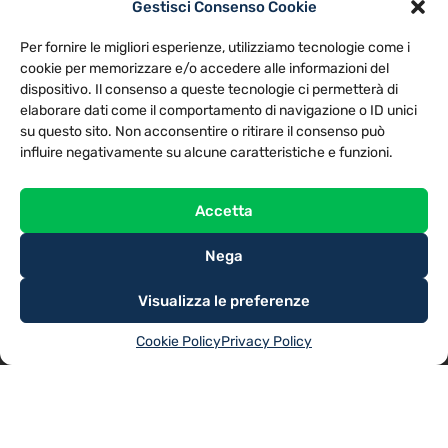
Gestisci Consenso Cookie
PRIVACY POLICY
COOKIE POLICY
Per fornire le migliori esperienze, utilizziamo tecnologie come i
NOTE LEGALI
CONTATTACI
PREFERENZE
cookie per memorizzare e/o accedere alle informazioni del
dispositivo. Il consenso a queste tecnologie ci permetterà di
elaborare dati come il comportamento di navigazione o ID unici
TV LIBERA S.P.A.
Via Monteleonese 95/21 – 51100 Pistoia (PT)
su questo sito. Non acconsentire o ritirare il consenso può
Tel. 0573.9136 / Fax 0573.913615
influire negativamente su alcune caratteristiche e funzioni.
Accetta
Nega
Visualizza le preferenze
Cookie Policy
Privacy Policy
@2025
TV LIBERA S.P.A.
– Tutti i diritti riservati. Powered by