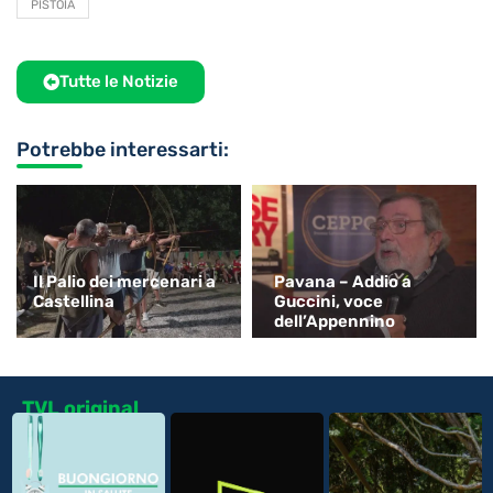
PISTOIA
Tutte le Notizie
Potrebbe interessarti:
Il Palio dei mercenari a
Pavana – Addio a
Castellina
Guccini, voce
dell’Appennino
TVL original