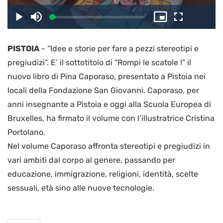
il
Caricato
:
Play
Disattiva
Picture-
Schermo
3.70%
l’audio
in-
intero
Picture
PISTOIA
-
“Idee e storie per fare a pezzi stereotipi e
video
pregiudizi”. E’ il sottotitolo di “Rompi le scatole !” il
nuovo libro di Pina Caporaso, presentato a Pistoia nei
locali della Fondazione San Giovanni. Caporaso, per
anni insegnante a Pistoia e oggi alla Scuola Europea di
Bruxelles, ha firmato il volume con l’illustratrice Cristina
Portolano.
Nel volume Caporaso affronta stereotipi e pregiudizi in
vari ambiti dal corpo al genere, passando per
educazione, immigrazione, religioni, identità, scelte
sessuali, età sino alle nuove tecnologie.