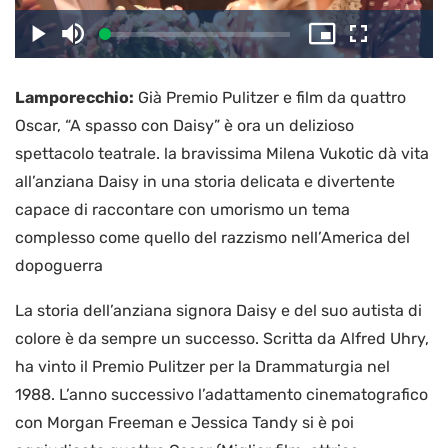
il
Caricato
:
Play
Disattiva
Picture-
Schermo
3.08%
l’audio
in-
intero
Picture
Lamporecchio:
Già Premio Pulitzer e film da quattro
video
Oscar, “A spasso con Daisy” è ora un delizioso
spettacolo teatrale. la bravissima Milena Vukotic dà vita
all’anziana Daisy in una storia delicata e divertente
capace di raccontare con umorismo un tema
complesso come quello del razzismo nell’America del
dopoguerra
La storia dell’anziana signora Daisy e del suo autista di
colore è da sempre un successo. Scritta da Alfred Uhry,
ha vinto il Premio Pulitzer per la Drammaturgia nel
1988. L’anno successivo l’adattamento cinematografico
con Morgan Freeman e Jessica Tandy si è poi