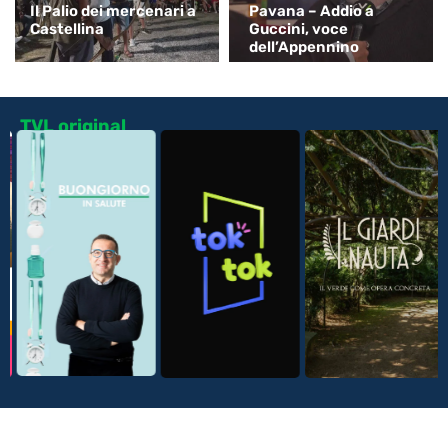
Il Palio dei mercenari a
Pavana – Addio a
Castellina
Guccini, voce
dell’Appennino
TVL original