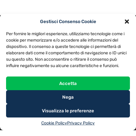
Gestisci Consenso Cookie
PRIVACY POLICY
COOKIE POLICY
Per fornire le migliori esperienze, utilizziamo tecnologie come i
NOTE LEGALI
CONTATTACI
PREFERENZE
cookie per memorizzare e/o accedere alle informazioni del
dispositivo. Il consenso a queste tecnologie ci permetterà di
elaborare dati come il comportamento di navigazione o ID unici
TV LIBERA S.P.A.
Via Monteleonese 95/21 – 51100 Pistoia (PT)
su questo sito. Non acconsentire o ritirare il consenso può
Tel. 0573.9136 / Fax 0573.913615
influire negativamente su alcune caratteristiche e funzioni.
Accetta
Nega
Visualizza le preferenze
Cookie Policy
Privacy Policy