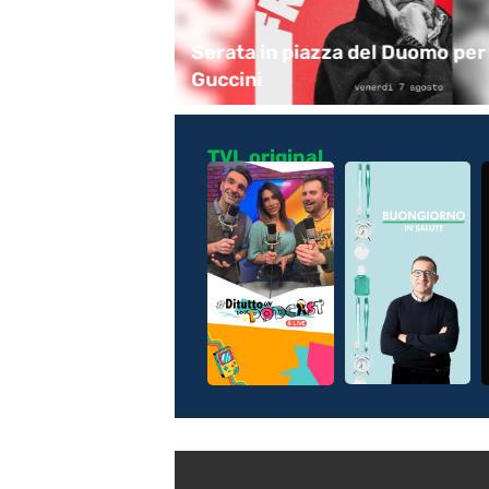
r il Montale
Serata in piazza del Duomo per
Guccini
TVL original