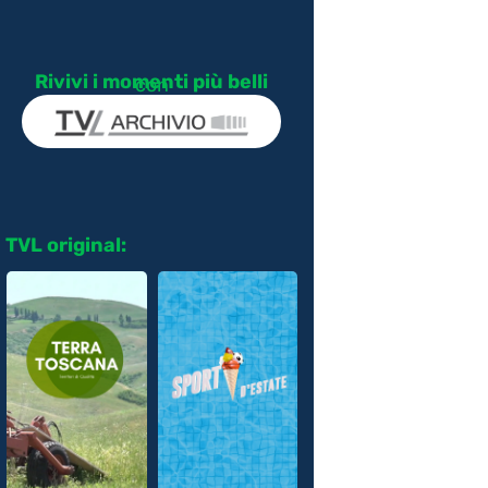
Rivivi i momenti più belli
con
TVL original: