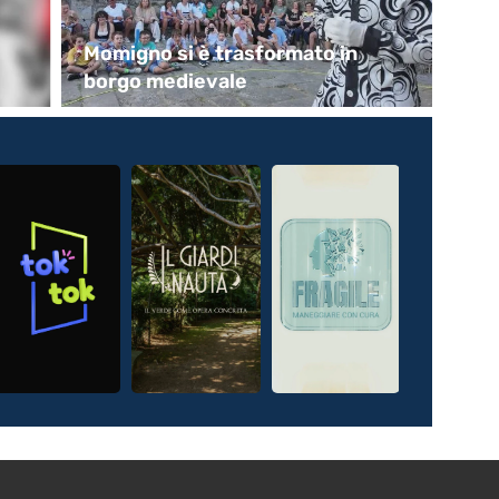
Momigno si è trasformato in
Il 
borgo medievale