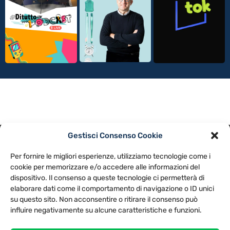
Gestisci Consenso Cookie
PRIVACY POLICY
COOKIE POLICY
Per fornire le migliori esperienze, utilizziamo tecnologie come i
NOTE LEGALI
CONTATTACI
PREFERENZE
cookie per memorizzare e/o accedere alle informazioni del
dispositivo. Il consenso a queste tecnologie ci permetterà di
elaborare dati come il comportamento di navigazione o ID unici
TV LIBERA S.P.A.
Via Monteleonese 95/21 – 51100 Pistoia (PT)
su questo sito. Non acconsentire o ritirare il consenso può
Tel. 0573.9136 / Fax 0573.913615
influire negativamente su alcune caratteristiche e funzioni.