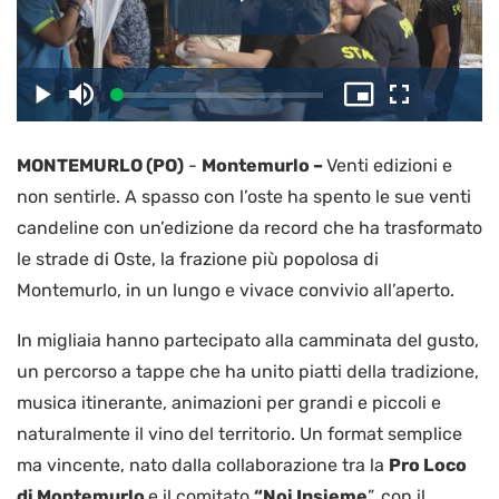
Riproduc
il
Caricato
:
Play
Disattiva
Picture-
Schermo
2.74%
l’audio
in-
intero
Picture
MONTEMURLO (PO)
-
Montemurlo –
Venti edizioni e
video
non sentirle. A spasso con l’oste ha spento le sue venti
candeline con un’edizione da record che ha trasformato
le strade di Oste, la frazione più popolosa di
Montemurlo, in un lungo e vivace convivio all’aperto.
In migliaia hanno partecipato alla camminata del gusto,
un percorso a tappe che ha unito piatti della tradizione,
musica itinerante, animazioni per grandi e piccoli e
naturalmente il vino del territorio. Un format semplice
ma vincente, nato dalla collaborazione tra la
Pro Loco
di Montemurlo
e il comitato
“Noi Insieme
”, con il