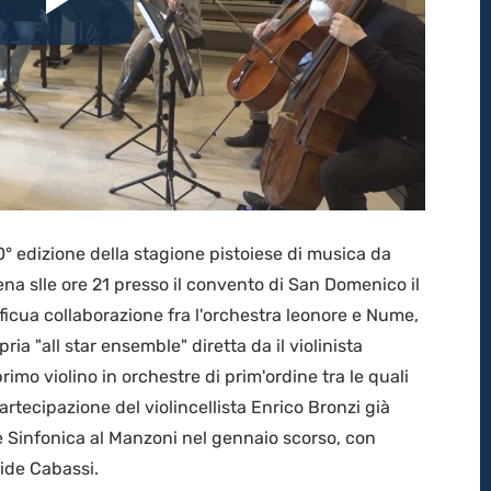
Riproduci
il
video
 edizione della stagione pistoiese di musica da
na slle ore 21 presso il convento di San Domenico il
roficua collaborazione fra l'orchestra leonore e Nume,
a "all star ensemble" diretta da il violinista
o violino in orchestre di prim'ordine tra le quali
artecipazione del violincellista Enrico Bronzi già
e Sinfonica al Manzoni nel gennaio scorso, con
vide Cabassi.