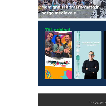
l Duomo per
Momigno si è trasformato in
borgo medievale
TVL original
PRIVACY P