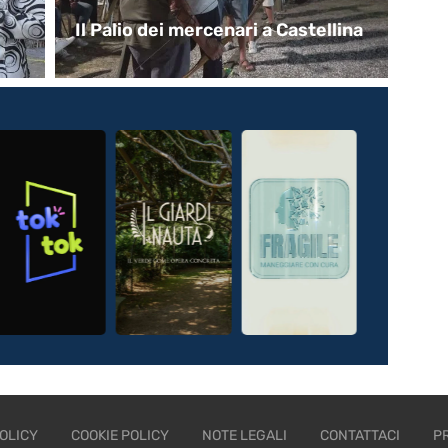
Il Palio dei mercenari a Castellina
Pa
de
OLICY
COOKIE POLICY
NOTE LEGALI
CONTATTACI
P