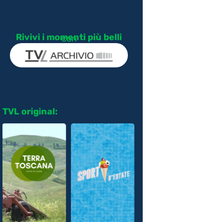
Rivivi i momenti più belli
con
TVL original: