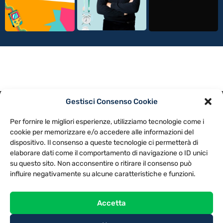
Gestisci Consenso Cookie
PRIVACY POLICY
COOKIE POLICY
Per fornire le migliori esperienze, utilizziamo tecnologie come i
NOTE LEGALI
CONTATTACI
PREFERENZE
cookie per memorizzare e/o accedere alle informazioni del
dispositivo. Il consenso a queste tecnologie ci permetterà di
elaborare dati come il comportamento di navigazione o ID unici
TV LIBERA S.P.A.
Via Monteleonese 95/21 – 51100 Pistoia (PT)
su questo sito. Non acconsentire o ritirare il consenso può
Tel. 0573.9136 / Fax 0573.913615
influire negativamente su alcune caratteristiche e funzioni.
Accetta