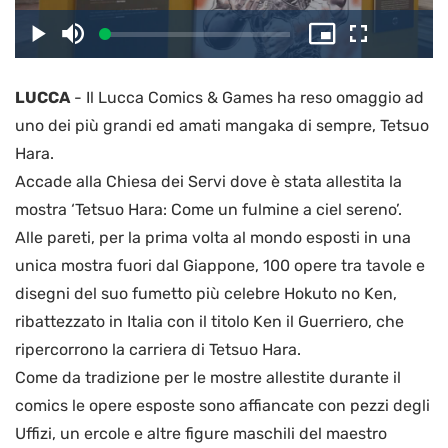
il
Caricato
:
Play
Disattiva
Picture-
Schermo
2.88%
l’audio
in-
intero
Picture
LUCCA
-
Il Lucca Comics & Games ha reso omaggio ad
video
uno dei più grandi ed amati mangaka di sempre, Tetsuo
Hara.
Accade alla Chiesa dei Servi dove è stata allestita la
mostra ‘Tetsuo Hara: Come un fulmine a ciel sereno’.
Alle pareti, per la prima volta al mondo esposti in una
unica mostra fuori dal Giappone, 100 opere tra tavole e
disegni del suo fumetto più celebre Hokuto no Ken,
ribattezzato in Italia con il titolo Ken il Guerriero, che
ripercorrono la carriera di Tetsuo Hara.
Come da tradizione per le mostre allestite durante il
comics le opere esposte sono affiancate con pezzi degli
Uffizi, un ercole e altre figure maschili del maestro