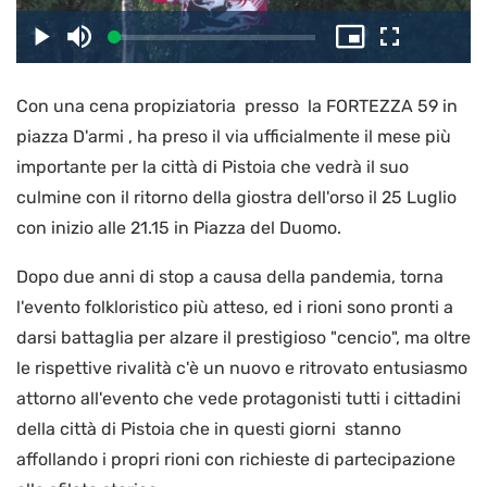
il
Caricato
:
Play
Disattiva
Picture-
Schermo
3.07%
l’audio
in-
intero
Picture
Con una cena propiziatoria presso la FORTEZZA 59 in
video
piazza D'armi , ha preso il via ufficialmente il mese più
importante per la città di Pistoia che vedrà il suo
culmine con il ritorno della giostra dell'orso il 25 Luglio
con inizio alle 21.15 in Piazza del Duomo.
Dopo due anni di stop a causa della pandemia, torna
l'evento folkloristico più atteso, ed i rioni sono pronti a
darsi battaglia per alzare il prestigioso "cencio", ma oltre
le rispettive rivalità c'è un nuovo e ritrovato entusiasmo
attorno all'evento che vede protagonisti tutti i cittadini
della città di Pistoia che in questi giorni stanno
affollando i propri rioni con richieste di partecipazione