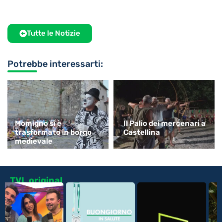
Tutte le Notizie
Potrebbe interessarti:
Momigno si è
Il Palio dei mercenari a
trasformato in borgo
Castellina
medievale
TVL original