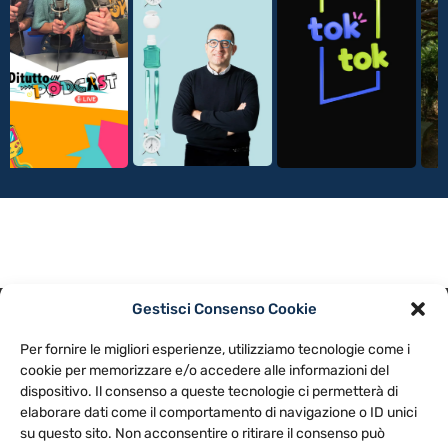
Gestisci Consenso Cookie
PRIVACY POLICY
COOKIE POLICY
Per fornire le migliori esperienze, utilizziamo tecnologie come i
NOTE LEGALI
CONTATTACI
PREFERENZE
cookie per memorizzare e/o accedere alle informazioni del
dispositivo. Il consenso a queste tecnologie ci permetterà di
elaborare dati come il comportamento di navigazione o ID unici
TV LIBERA S.P.A.
Via Monteleonese 95/21 – 51100 Pistoia (PT)
su questo sito. Non acconsentire o ritirare il consenso può
Tel. 0573.9136 / Fax 0573.913615