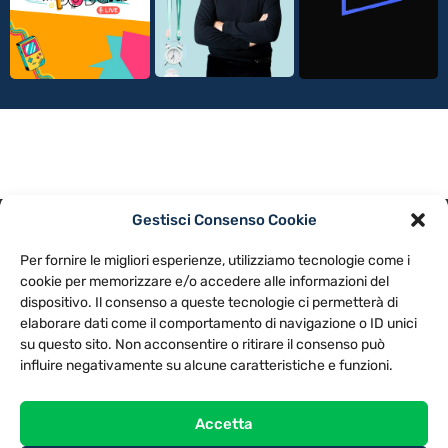
Gestisci Consenso Cookie
PRIVACY POLICY
COOKIE POLICY
Per fornire le migliori esperienze, utilizziamo tecnologie come i
NOTE LEGALI
CONTATTACI
PREFERENZE
cookie per memorizzare e/o accedere alle informazioni del
dispositivo. Il consenso a queste tecnologie ci permetterà di
elaborare dati come il comportamento di navigazione o ID unici
TV LIBERA S.P.A.
Via Monteleonese 95/21 – 51100 Pistoia (PT)
su questo sito. Non acconsentire o ritirare il consenso può
Tel. 0573.9136 / Fax 0573.913615
influire negativamente su alcune caratteristiche e funzioni.
Accetta