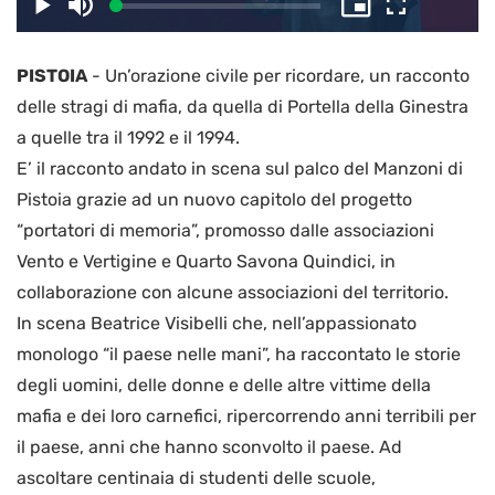
il
Caricato
:
Play
Disattiva
Picture-
Schermo
2.88%
l’audio
in-
intero
Picture
PISTOIA
-
Un’orazione civile per ricordare, un racconto
video
delle stragi di mafia, da quella di Portella della Ginestra
a quelle tra il 1992 e il 1994.
E’ il racconto andato in scena sul palco del Manzoni di
Pistoia grazie ad un nuovo capitolo del progetto
“portatori di memoria”, promosso dalle associazioni
Vento e Vertigine e Quarto Savona Quindici, in
collaborazione con alcune associazioni del territorio.
In scena Beatrice Visibelli che, nell’appassionato
monologo “il paese nelle mani”, ha raccontato le storie
degli uomini, delle donne e delle altre vittime della
mafia e dei loro carnefici, ripercorrendo anni terribili per
il paese, anni che hanno sconvolto il paese. Ad
ascoltare centinaia di studenti delle scuole,