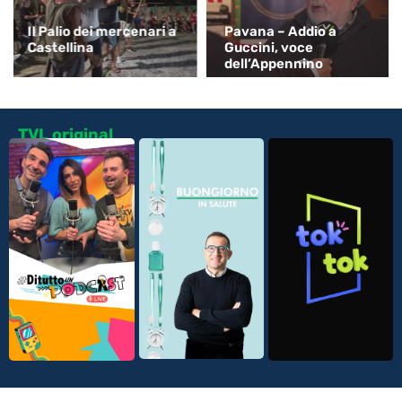
Il Palio dei mercenari a
Pavana – Addio a
Castellina
Guccini, voce
dell’Appennino
TVL original