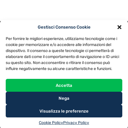
Gestisci Consenso Cookie
PRIVACY POLICY
COOKIE POLICY
Per fornire le migliori esperienze, utilizziamo tecnologie come i
NOTE LEGALI
CONTATTACI
PREFERENZE
cookie per memorizzare e/o accedere alle informazioni del
dispositivo. Il consenso a queste tecnologie ci permetterà di
elaborare dati come il comportamento di navigazione o ID unici
TV LIBERA S.P.A.
Via Monteleonese 95/21 – 51100 Pistoia (PT)
su questo sito. Non acconsentire o ritirare il consenso può
Tel. 0573.9136 / Fax 0573.913615
influire negativamente su alcune caratteristiche e funzioni.
Accetta
Nega
Visualizza le preferenze
Cookie Policy
Privacy Policy