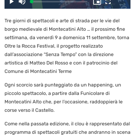
il
Caricato
:
Play
Disattiva
Picture-
Schermo
3.24%
l’audio
in-
intero
Picture
Tre giorni di spettacoli e arte di strada per le vie del
video
borgo medievale di Montecatini Alto … il prossimo fine
settimana, da venerdì 9 a domenica 11 settembre, torna
Oltre la Rocca Festival, il progetto realizzato
dall’associazione “Senza Tempo” con la direzione
artistica di Matteo Del Rosso e con il patrocinio del
Comune di Montecatini Terme
Ogni scorcio sarà punteggiato da un happening, un
piccolo spettacolo, a partire dalla Funicolare di
Montecatini Alto che, per l’occasione, raddoppierà le
corse verso il Castello.
Come nella passata edizione, il clou è rappresentato dal
programma di spettacoli gratuiti che andranno in scena