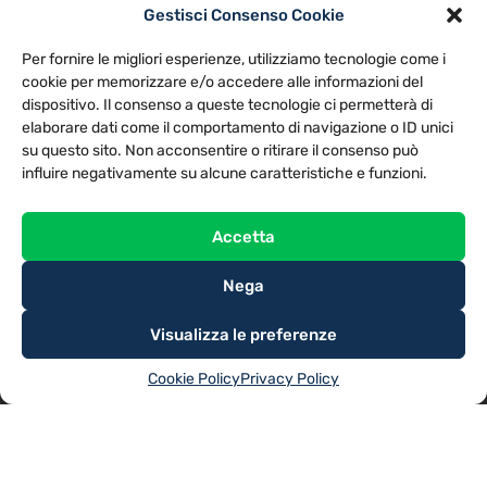
Gestisci Consenso Cookie
PRIVACY POLICY
COOKIE POLICY
Per fornire le migliori esperienze, utilizziamo tecnologie come i
NOTE LEGALI
CONTATTACI
PREFERENZE
cookie per memorizzare e/o accedere alle informazioni del
dispositivo. Il consenso a queste tecnologie ci permetterà di
elaborare dati come il comportamento di navigazione o ID unici
TV LIBERA S.P.A.
Via Monteleonese 95/21 – 51100 Pistoia (PT)
su questo sito. Non acconsentire o ritirare il consenso può
Tel. 0573.9136 / Fax 0573.913615
influire negativamente su alcune caratteristiche e funzioni.
Accetta
Nega
Visualizza le preferenze
Cookie Policy
Privacy Policy
@2025
TV LIBERA S.P.A.
– Tutti i diritti riservati. Powered by