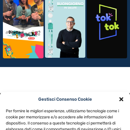
Gestisci Consenso Cookie
PRIVACY POLICY
COOKIE POLICY
Per fornire le migliori esperienze, utilizziamo tecnologie come i
NOTE LEGALI
CONTATTACI
PREFERENZE
cookie per memorizzare e/o accedere alle informazioni del
dispositivo. Il consenso a queste tecnologie ci permetterà di
elaborare dati come il comportamento di navigazione o ID unici