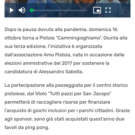
il
Caricato
:
Play
Disattiva
Picture-
Schermo
5.77%
l’audio
in-
intero
Picture
Dopo la pausa dovuta alla pandemia, domenica 16
video
ottobre torna a Pistoia “Cammingioghiamo”. Giunta alla
sua terza edizione, l’iniziativa è organizzata
dall’associazione Amo Pistoia, nata in occasione delle
elezioni ammistrative del 2017 per sostenere la
candidatura di Alessandro Sabella.
La partecipazione alla passeggiata per il centro storico
pistoiese, dal titolo “Tutti pazzi per San Jacopo”
permetterà di raccogliere risorse per finanziare
l’acquisto di giochi inclusivi per i parchi cittadini. Grazie
agli sponsor, sono già stati acquistati quest’anno due
tavoli da ping pong.