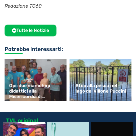
Redazione TG60
Tutte le Notizie
Potrebbe interessarti:
Opi: due manichini
Stop alla pesca nel
didattici alla
lago del Villone Puccini
Misericordia di
Monsummano
TVL original