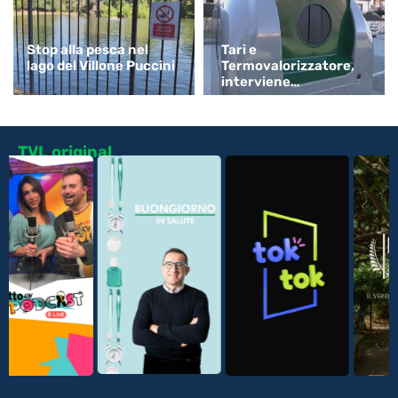
Stop alla pesca nel
Tari e
lago del Villone Puccini
Termovalorizzatore,
interviene
Confartigianato
TVL original