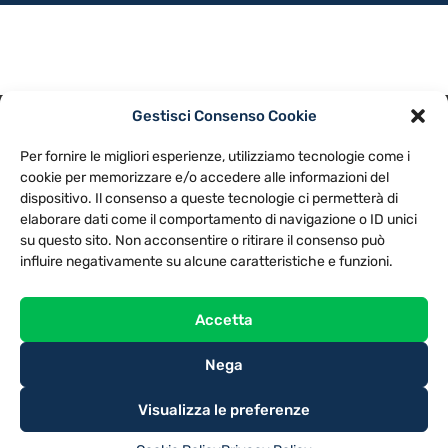
Gestisci Consenso Cookie
PRIVACY POLICY
COOKIE POLICY
Per fornire le migliori esperienze, utilizziamo tecnologie come i
NOTE LEGALI
CONTATTACI
PREFERENZE
cookie per memorizzare e/o accedere alle informazioni del
dispositivo. Il consenso a queste tecnologie ci permetterà di
elaborare dati come il comportamento di navigazione o ID unici
TV LIBERA S.P.A.
Via Monteleonese 95/21 – 51100 Pistoia (PT)
su questo sito. Non acconsentire o ritirare il consenso può
Tel. 0573.9136 / Fax 0573.913615
influire negativamente su alcune caratteristiche e funzioni.
Accetta
Nega
Visualizza le preferenze