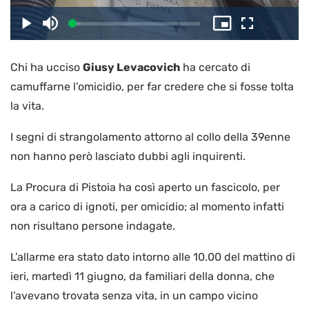
il
Caricato
:
Play
Disattiva
Picture-
Schermo
6.68%
l’audio
in-
intero
Picture
Chi ha ucciso
Giusy Levacovich
ha cercato di
video
camuffarne l’omicidio, per far credere che si fosse tolta
la vita.
I segni di strangolamento attorno al collo della 39enne
non hanno però lasciato dubbi agli inquirenti.
La Procura di Pistoia ha così aperto un fascicolo, per
ora a carico di ignoti, per omicidio; al momento infatti
non risultano persone indagate.
L’allarme era stato dato intorno alle 10.00 del mattino di
ieri, martedì 11 giugno, da familiari della donna, che
l’avevano trovata senza vita, in un campo vicino