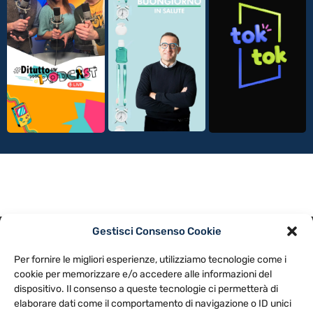
Gestisci Consenso Cookie
PRIVACY POLICY
COOKIE POLICY
Per fornire le migliori esperienze, utilizziamo tecnologie come i
NOTE LEGALI
CONTATTACI
PREFERENZE
cookie per memorizzare e/o accedere alle informazioni del
dispositivo. Il consenso a queste tecnologie ci permetterà di
elaborare dati come il comportamento di navigazione o ID unici
TV LIBERA S.P.A.
Via Monteleonese 95/21 – 51100 Pistoia (PT)