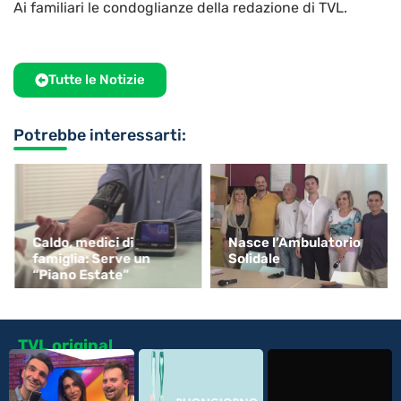
Ai familiari le condoglianze della redazione di TVL.
Tutte le Notizie
Potrebbe interessarti:
Caldo, medici di
Nasce l’Ambulatorio
famiglia: Serve un
Solidale
“Piano Estate”
TVL original