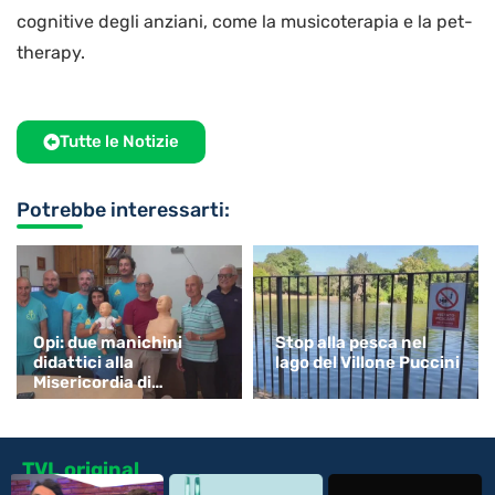
cognitive degli anziani, come la musicoterapia e la pet-
therapy.
Tutte le Notizie
Potrebbe interessarti:
Opi: due manichini
Stop alla pesca nel
didattici alla
lago del Villone Puccini
Misericordia di
Monsummano
TVL original