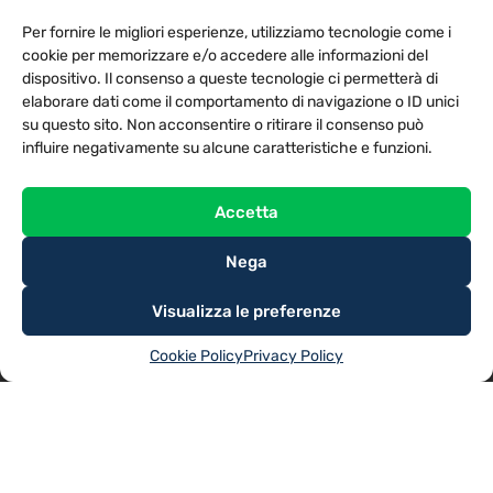
PRIVACY POLICY
COOKIE POLICY
Per fornire le migliori esperienze, utilizziamo tecnologie come i
NOTE LEGALI
CONTATTACI
PREFERENZE
cookie per memorizzare e/o accedere alle informazioni del
dispositivo. Il consenso a queste tecnologie ci permetterà di
elaborare dati come il comportamento di navigazione o ID unici
TV LIBERA S.P.A.
Via Monteleonese 95/21 – 51100 Pistoia (PT)
su questo sito. Non acconsentire o ritirare il consenso può
Tel. 0573.9136 / Fax 0573.913615
influire negativamente su alcune caratteristiche e funzioni.
Accetta
Nega
Visualizza le preferenze
Cookie Policy
Privacy Policy
@2025
TV LIBERA S.P.A.
– Tutti i diritti riservati. Powered by
Rubidia