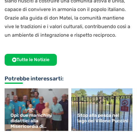
siano riusciti a costruire una comunità attiva e unita,
capace di convivere in armonia con il popolo italiano.
Grazie alla guida di don Matei, la comunità mantiene
vive le tradizioni e i valori culturali, contribuendo così a
un ambiente di integrazione e rispetto reciproco.
Tutte le Notizie
Potrebbe interessarti:
Opi: due manichini
Stop alla pesca nel
didattici alla
lago del Villone Puccini
Misericordia di
Monsummano