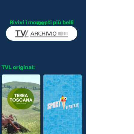
Rivivi i momenti più belli
con
TVL original: