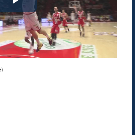
Riproduci
il
video
6)