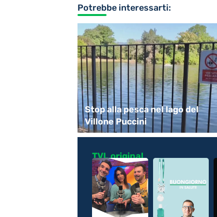
Potrebbe interessarti:
dattici alla
Stop alla pesca nel lago del
onsummano
Villone Puccini
TVL original