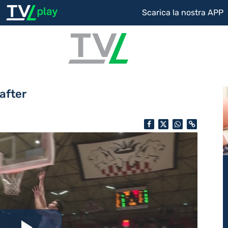
Scarica la nostra APP
after