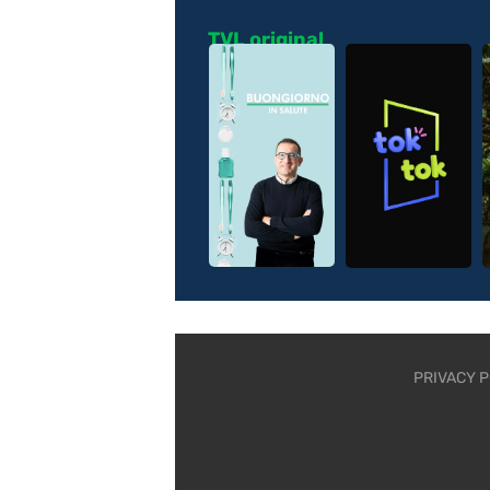
TVL original
PRIVACY P