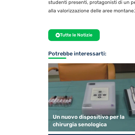
studenti presenti, protagonisti di un p
alla valorizzazione delle aree montane.
Tutte le Notizie
Potrebbe interessarti:
peri e Sapori”
Un nuovo dispositivo per la
chirurgia senologica