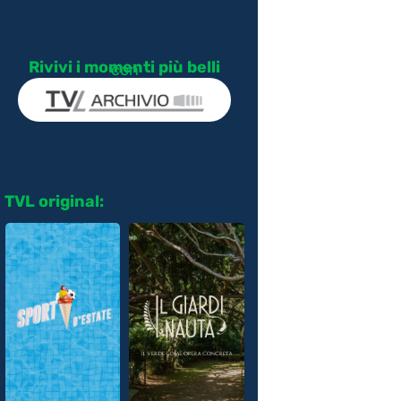
Rivivi i momenti più belli
con
TVL original: