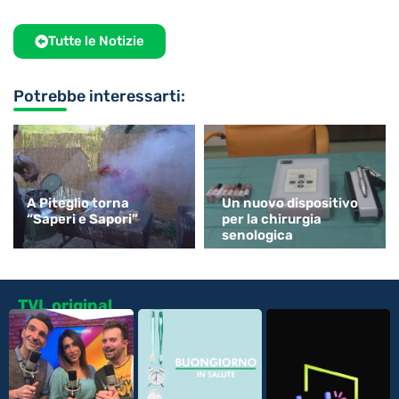
Tutte le Notizie
Potrebbe interessarti:
A Piteglio torna
Un nuovo dispositivo
“Saperi e Sapori”
per la chirurgia
senologica
TVL original