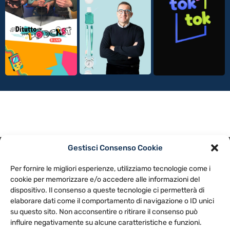
Gestisci Consenso Cookie
PRIVACY POLICY
COOKIE POLICY
Per fornire le migliori esperienze, utilizziamo tecnologie come i
NOTE LEGALI
CONTATTACI
PREFERENZE
cookie per memorizzare e/o accedere alle informazioni del
dispositivo. Il consenso a queste tecnologie ci permetterà di
elaborare dati come il comportamento di navigazione o ID unici
TV LIBERA S.P.A.
Via Monteleonese 95/21 – 51100 Pistoia (PT)
su questo sito. Non acconsentire o ritirare il consenso può
Tel. 0573.9136 / Fax 0573.913615
influire negativamente su alcune caratteristiche e funzioni.