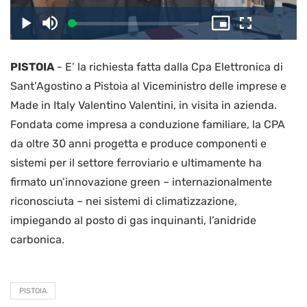
il
Caricato
:
Play
Disattiva
Picture-
Schermo
3.71%
l’audio
in-
intero
Picture
PISTOIA
-
E’ la richiesta fatta dalla Cpa Elettronica di
video
Sant’Agostino a Pistoia al Viceministro delle imprese e
Made in Italy Valentino Valentini, in visita in azienda.
Fondata come impresa a conduzione familiare, la CPA
da oltre 30 anni progetta e produce componenti e
sistemi per il settore ferroviario e ultimamente ha
firmato un’innovazione green – internazionalmente
riconosciuta – nei sistemi di climatizzazione,
impiegando al posto di gas inquinanti, l’anidride
carbonica.
PISTOIA