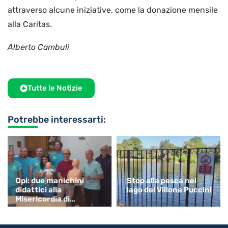
attraverso alcune iniziative, come la donazione mensile
alla Caritas.
Alberto Cambuli
Tutte le Notizie
Potrebbe interessarti:
Opi: due manichini
Stop alla pesca nel
didattici alla
lago del Villone Puccini
Misericordia di
Monsummano