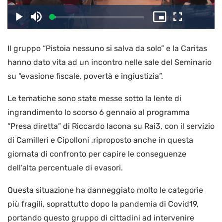
il
Caricato
:
Play
Disattiva
Picture-
Schermo
4.31%
l’audio
in-
intero
Picture
Il gruppo “Pistoia nessuno si salva da solo” e la Caritas
video
hanno dato vita ad un incontro nelle sale del Seminario
su “evasione fiscale, povertà e ingiustizia”.
Le tematiche sono state messe sotto la lente di
ingrandimento lo scorso 6 gennaio al programma
“Presa diretta” di Riccardo Iacona su Rai3, con il servizio
di Camilleri e Cipolloni ,riproposto anche in questa
giornata di confronto per capire le conseguenze
dell’alta percentuale di evasori.
Questa situazione ha danneggiato molto le categorie
più fragili, soprattutto dopo la pandemia di Covid19,
portando questo gruppo di cittadini ad intervenire