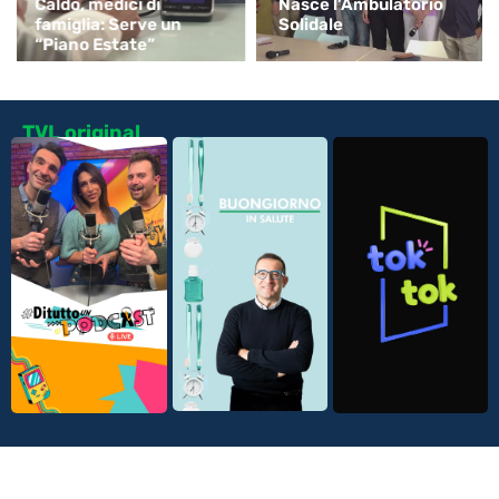
Caldo, medici di
Nasce l’Ambulatorio
famiglia: Serve un
Solidale
“Piano Estate”
TVL original