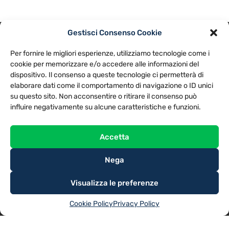
Gestisci Consenso Cookie
PRIVACY POLICY
COOKIE POLICY
Per fornire le migliori esperienze, utilizziamo tecnologie come i
NOTE LEGALI
CONTATTACI
PREFERENZE
cookie per memorizzare e/o accedere alle informazioni del
dispositivo. Il consenso a queste tecnologie ci permetterà di
elaborare dati come il comportamento di navigazione o ID unici
TV LIBERA S.P.A.
Via Monteleonese 95/21 – 51100 Pistoia (PT)
su questo sito. Non acconsentire o ritirare il consenso può
Tel. 0573.9136 / Fax 0573.913615
influire negativamente su alcune caratteristiche e funzioni.
Accetta
Nega
Visualizza le preferenze
Cookie Policy
Privacy Policy