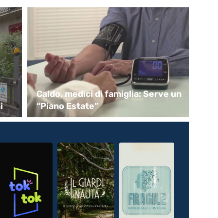
Caldo, medici di famiglia: Serve un
Na
i
“Piano Estate”