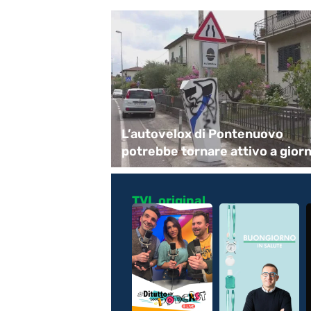
 Guccini
L’autovelox di Pontenuovo
potrebbe tornare attivo a giorn
TVL original