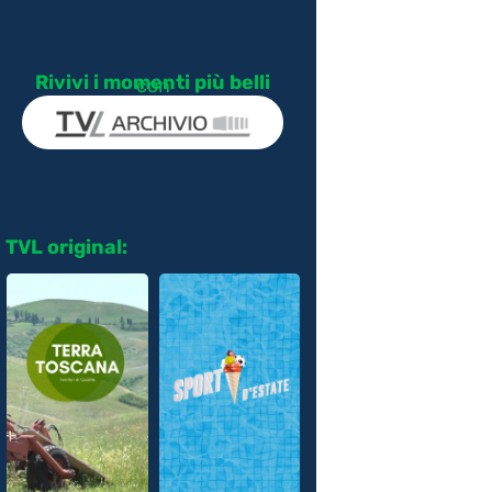
Rivivi i momenti più belli
con
TVL original: