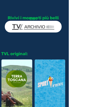
Rivivi i momenti più belli
con
TVL original: