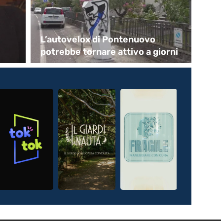
L’autovelox di Pontenuovo
Ca
potrebbe tornare attivo a giorni
“P