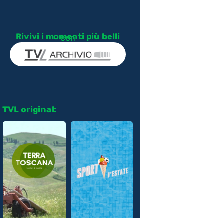
Rivivi i momenti più belli
con
TVL original: