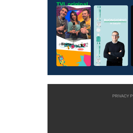
TVL original
PRIVACY P