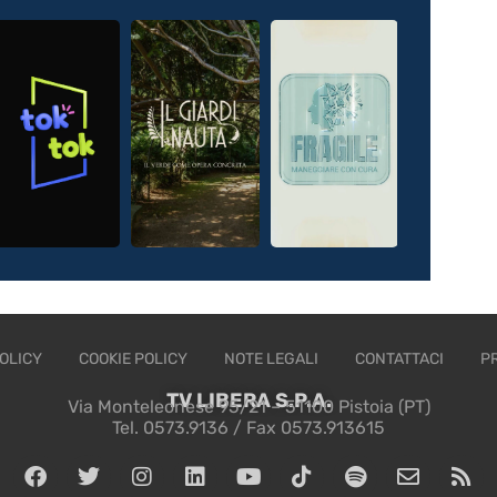
OLICY
COOKIE POLICY
NOTE LEGALI
CONTATTACI
P
TV LIBERA S.P.A.
Via Monteleonese 95/21 – 51100 Pistoia (PT)
Tel. 0573.9136 / Fax 0573.913615