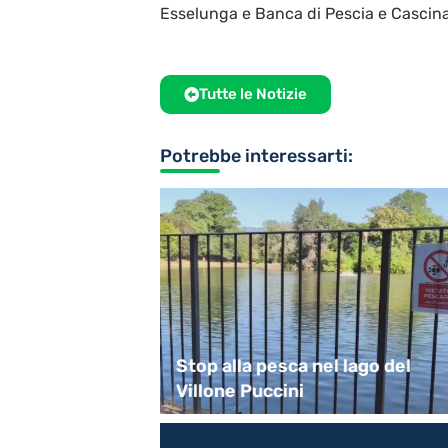
Esselunga e Banca di Pescia e Cascina
Tutte le Notizie
Potrebbe interessarti:
dattici alla
Stop alla pesca nel lago del
onsummano
Villone Puccini